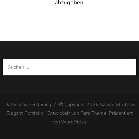
abzugeben.
Suchen
nach:
Datenschutzerklärung
© Copyright 2026
Sabine Strutzke
.
Elegant Portfolio | Entwickelt von
Rara Theme
. Präsentiert
von
WordPress
.