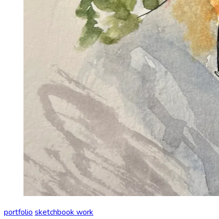
portfolio
sketchbook work